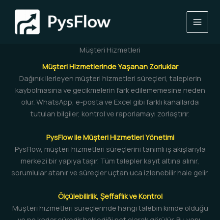
İçeriğe
atla
Müşteri Hizmetleri
Müşteri Hizmetlerinde Yaşanan Zorluklar
Dağınık ilerleyen müşteri hizmetleri süreçleri, taleplerin
kaybolmasına ve gecikmelerin fark edilememesine neden
olur. WhatsApp, e-posta ve Excel gibi farklı kanallarda
tutulan bilgiler, kontrol ve raporlamayı zorlaştırır.
PysFlow ile Müşteri Hizmetleri Yönetimi
PysFlow, müşteri hizmetleri süreçlerini tanımlı iş akışlarıyla
merkezi bir yapıya taşır. Tüm talepler kayıt altına alınır,
sorumlular atanır ve süreçler uçtan uca izlenebilir hale gelir.
Ölçülebilirlik, Şeffaflık ve Kontrol
Müşteri hizmetleri süreçlerinde hangi talebin kimde olduğu
ve ne kadar süredir beklediği net olarak görülür. Bu yapı,