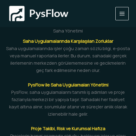
İçeriğe
atla
Saha Yönetimi
Saha Uygulamalarında Karşılaşılan Zorluklar
Saha uygulamalarında işler çoğu zaman sözlü bilgi, e-posta
veya manuel raporlarla ilerler. Bu durum, sahadaki gerçek
ilerlemenin merkezden görülememesine ve gecikmelerin
geç fark edilmesine neden olur.
PysFlow ile Saha Uygulamaları Yönetimi
PysFlow, saha uygulamalarını tanımlı iş adımları ve proje
fazlarıyla merkezi bir yapıya taşır. Sahadaki her faaliyet
kayıt altına alınır, sorumlular atanır ve süreçler anlık olarak
izlenebilir hale gelir.
Proje Takibi, Risk ve Kurumsal Hafıza
Projelerin hangi aşamada olduğu, bekleyen işler ve olası